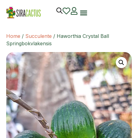
Home
/
Succulente
/ Haworthia Crystal Ball
Springbokvlakensis