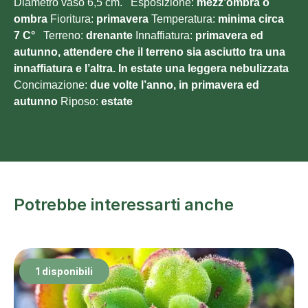
Diametro vaso 6,5 cm. Esposizione:
mezz’ombra o
ombra
Fioritura:
primavera
Temperatura:
minima circa
7
C°
Terreno:
drenante
Innaffiatura:
primavera ed
autunno, attendere che il terreno sia asciutto tra una
innaffiatura e l’altra. In estate una leggera nebulizzata
Concimazione:
due volte l’anno, in primavera ed
autunno
Riposo:
estate
Potrebbe interessarti anche
1 disponibili