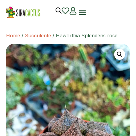
Home
/
Succulente
/ Haworthia Splendens rose