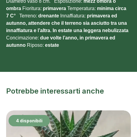
Diametro vaso 8 cm. Esposizione:
mezz’ombra o
ombra
Fioritura:
primavera
Temperatura:
minima circa
7
C°
Terreno:
drenante
Innaffiatura:
primavera ed
autunno, attendere che il terreno sia asciutto tra una
innaffiatura e l’altra. In estate una leggera nebulizzata
Concimazione:
due volte l’anno, in primavera ed
autunno
Riposo:
estate
Potrebbe interessarti anche
4 disponibili