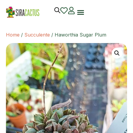
Home
/
Succulente
/ Haworthia Sugar Plum