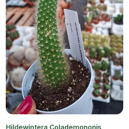
Hildewintera Colademononis