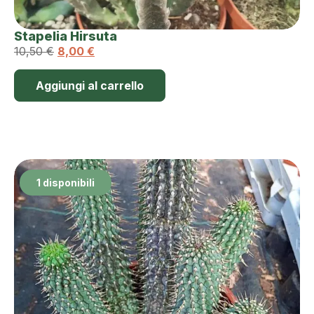
Stapelia Hirsuta
10,50
€
8,00
€
Aggiungi al carrello
1 disponibili