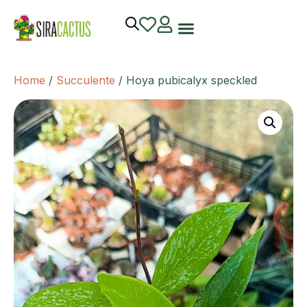
Home
/
Succulente
/ Hoya pubicalyx speckled