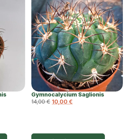
nis
Gymnocalycium Saglionis
14,00
€
10,00
€