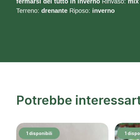
fermarsi del tutto in inverno
Rinvaso:
mix 
Terreno:
drenante
Riposo:
inverno
Potrebbe interessar
1 disponibili
1 dispo