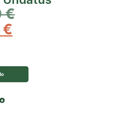
0
€
0
€
lo