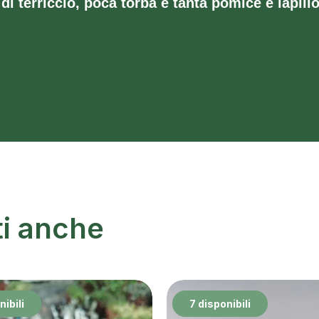
di terriccio, poca torba e tanta pomice e lapill
ti anche
nibili
7 disponibili