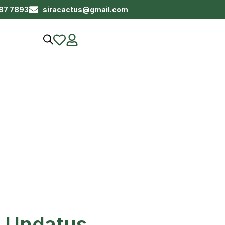
687 7893
siracactus@gmail.com
 Undatus