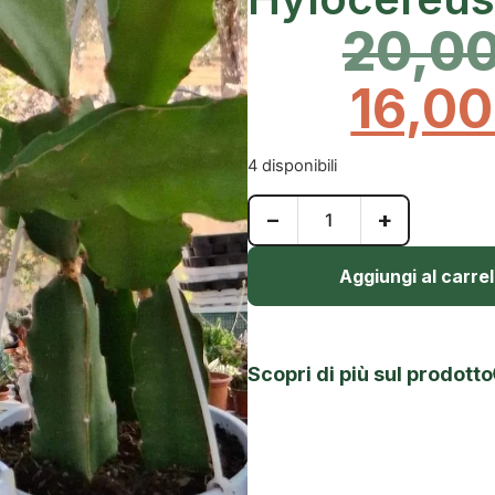
20,0
16,0
4 disponibili
−
+
Aggiungi al carrel
Scopri di più sul prodotto