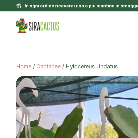
In ogni ordine riceverai una o più piantine in omaggi
Home
/
Cactacee
/ Hylocereus Undatus