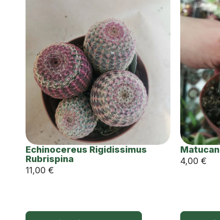
Echinocereus Rigidissimus
Matucan
Rubrispina
4,00
€
11,00
€