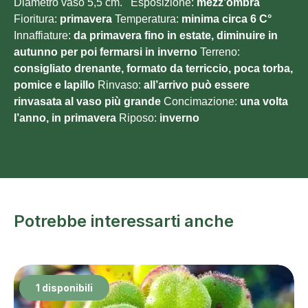
Diametro vaso 5,5 cm. Esposizione:
mezz’ombra
Fioritura:
primavera
Temperatura:
minima circa 6 C°
Innaffiature:
da primavera fino in estate, diminuire in
autunno per poi fermarsi in inverno
Terreno:
consigliato
drenante, formato da terriccio, poca torba,
pomice e lapillo
Rinvaso:
all’arrivo può essere
rinvasata al vaso più grande
Concimazione:
una volta
l’anno, in primavera
Riposo:
inverno
Potrebbe interessarti anche
1 disponibili