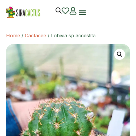
Home
/
Cactacee
/ Lobivia sp accestita