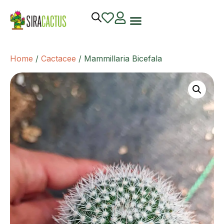
Home
/
Cactacee
/ Mammillaria Bicefala