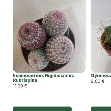
Echinocereus Rigidissimus
Gymnoca
Rubrispina
2,00
€
11,00
€