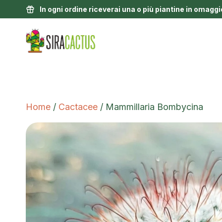
In ogni ordine riceverai una o più piantine in omaggi
Home
/
Cactacee
/ Mammillaria Bombycina