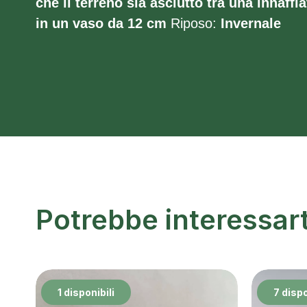
che il terreno sia asciutto tra una innaffia
in un vaso da 12 cm
Riposo:
Invernale
Potrebbe interessar
1 disponibili
7 dispo