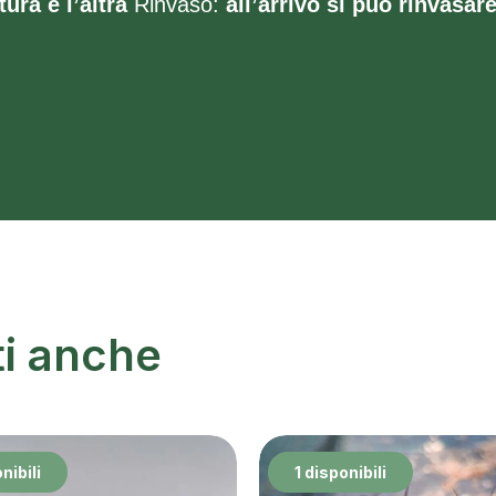
tura e l’altra
Rinvaso:
all’arrivo si può rinvasar
ti anche
nibili
1 disponibili