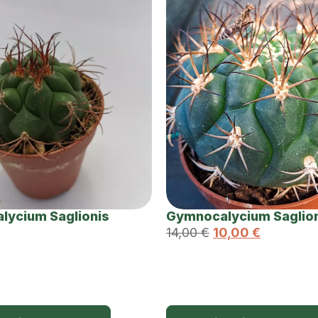
lycium Saglionis
Gymnocalycium Saglio
14,00
€
10,00
€