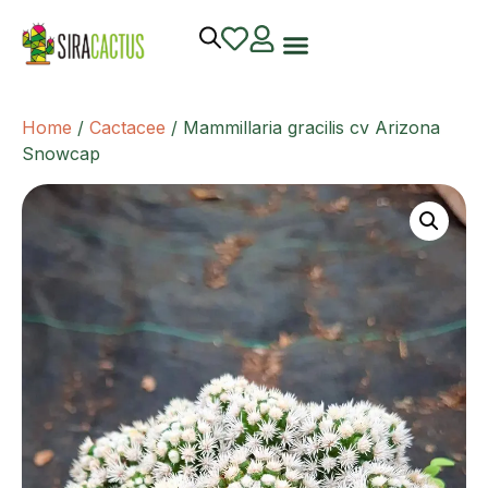
Home
/
Cactacee
/ Mammillaria gracilis cv Arizona
Snowcap