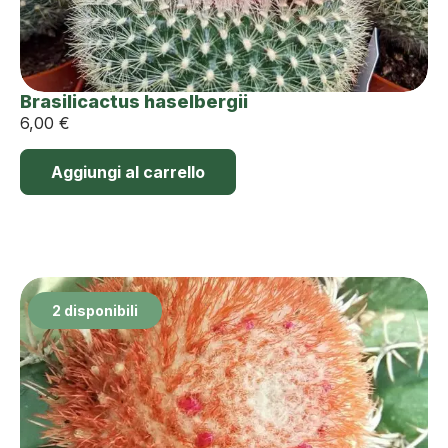
Brasilicactus haselbergii
6,00
€
Aggiungi al carrello
2 disponibili