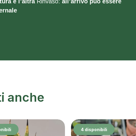
tura e l’altra
Rinvaso:
all’arrivo può essere
ernale
ti anche
nibili
4 disponibili