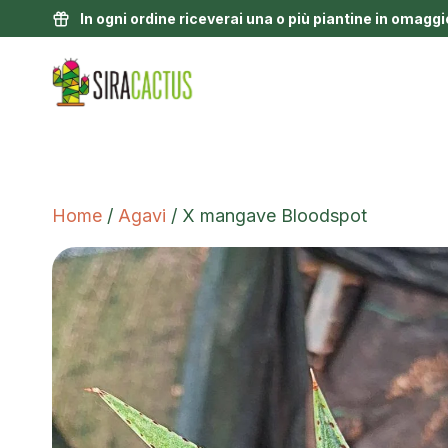
In ogni ordine riceverai una o più piantine in omaggi
Home
/
Agavi
/ X mangave Bloodspot