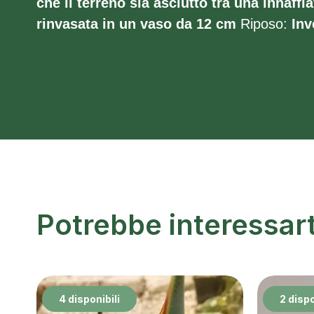
che il terreno sia asciutto tra una innaffia
rinvasata in un vaso da 12 cm
Riposo:
Inv
Potrebbe interessar
4 disponibili
2 dispo