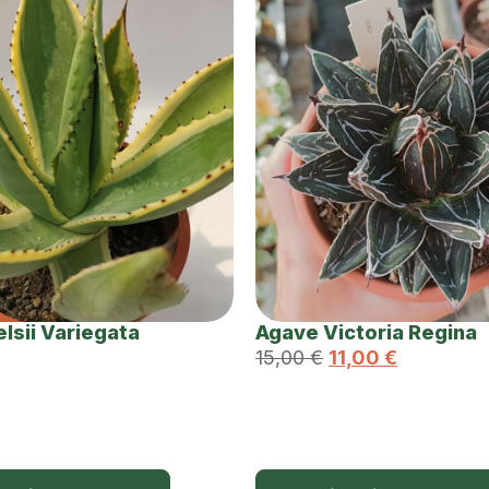
lsii Variegata
Agave Victoria Regina
15,00
€
11,00
€