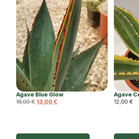
Agave Blue Glow
Agave Ce
16,00
€
13,00
€
12,00
€