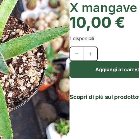
X mangave
10,00
€
1 disponibili
−
+
Aggiungi al carrel
Scopri di più sul prodotto