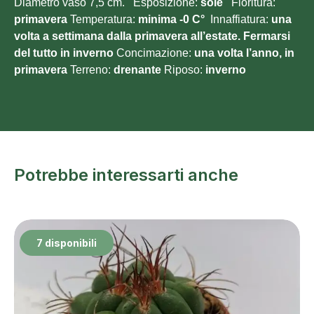
Diametro vaso 7,5 cm. Esposizione:
sole
Fioritura:
primavera
Temperatura:
minima -0 C°
Innaffiatura:
una
volta a settimana dalla primavera all’estate. Fermarsi
del tutto in inverno
Concimazione:
una volta l’anno, in
primavera
Terreno:
drenante
Riposo:
inverno
Potrebbe interessarti anche
7 disponibili