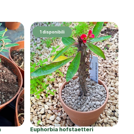
1 disponibili
n
Euphorbia hofstaetteri