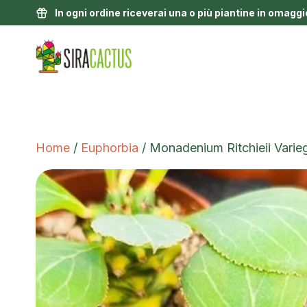
In ogni ordine riceverai una o più piantine in omaggi
Home
/
Euphorbia
/ Monadenium Ritchieii Varie