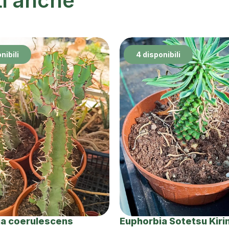
ti anche
nibili
4 disponibili
ia coerulescens
Euphorbia Sotetsu Kiri