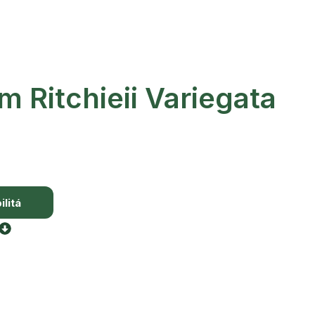
 Ritchieii Variegata
litá