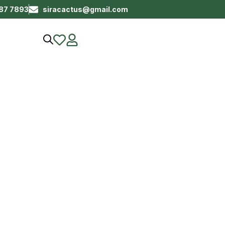
687 7893
siracactus@gmail.com