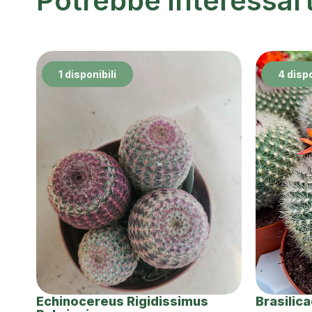
Potrebbe interessar
1 disponibili
4 dispo
Echinocereus Rigidissimus
Brasilic