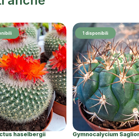
ti anche
nibili
1 disponibili
actus haselbergii
Gymnocalycium Saglio