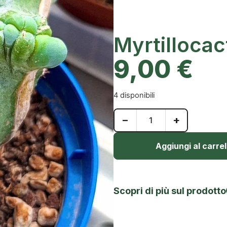
Myrtilloca
9,00
€
4 disponibili
−
+
Aggiungi al carrel
Scopri di più sul prodotto