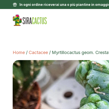
In ogni ordine riceverai una o più piantine in omaggi
Home
/
Cactacee
/ Myrtillocactus geom. Cresta