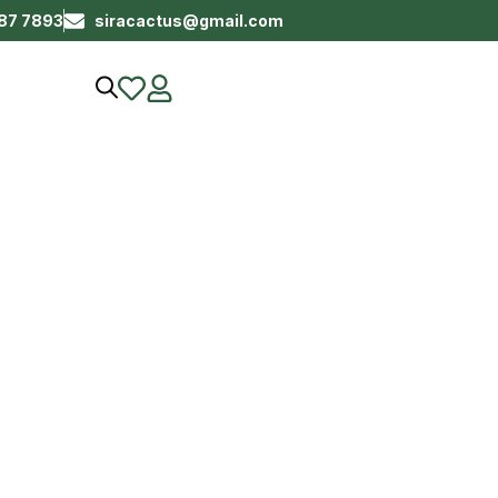
687 7893
siracactus@gmail.com