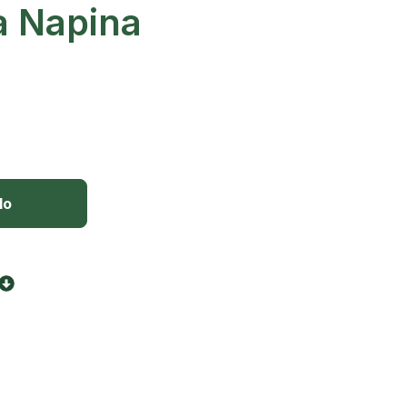
a Napina
lo