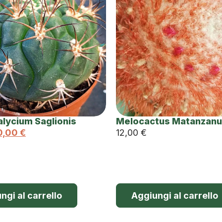
lycium Saglionis
Melocactus Matanzan
0,00
€
12,00
€
ngi al carrello
Aggiungi al carrello