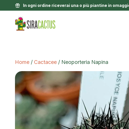
In ogni ordine riceverai una o più piantine in omaggi
Home
/
Cactacee
/ Neoporteria Napina