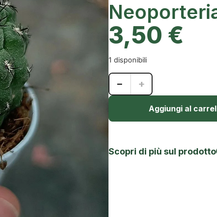
Neoporteri
3,50
€
1 disponibili
−
+
Aggiungi al carrel
Scopri di più sul prodotto