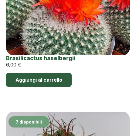
Brasilicactus haselbergii
6,00
€
Aggiungi al carrello
7 disponibili