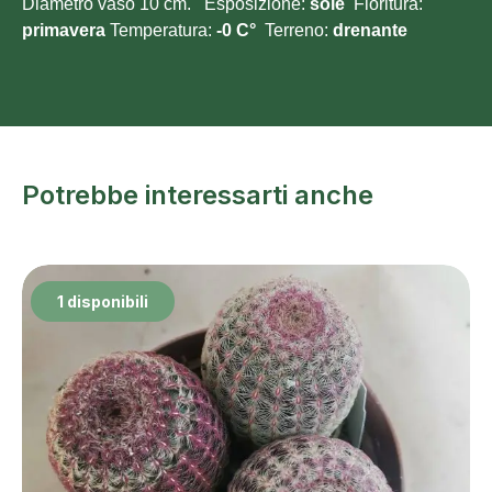
Diametro vaso 10 cm. Esposizione:
sole
Fioritura:
primavera
Temperatura:
-0 C°
Terreno:
drenante
Potrebbe interessarti anche
1 disponibili