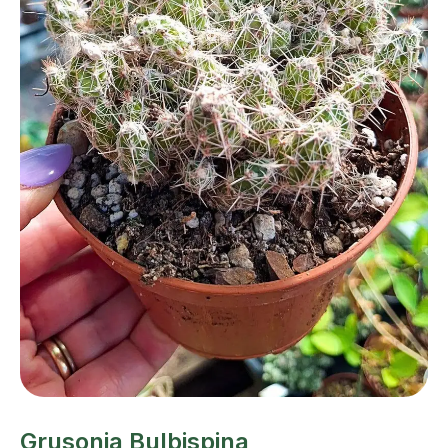
Grusonia Bulbispina