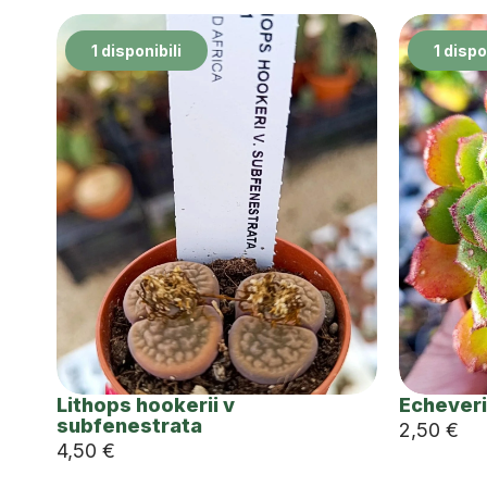
1 disponibili
1 dispo
Lithops hookerii v
Echeveri
subfenestrata
2,50
€
4,50
€