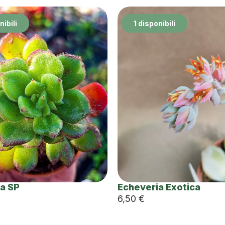
nibili
1 disponibili
a SP
Echeveria Exotica
6,50
€