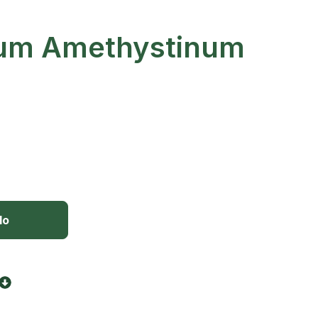
um Amethystinum
lo