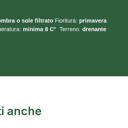
mbra o sole filtrato
Fioritura:
primavera
eratura:
minima 8 C°
Terreno:
drenante
ti anche