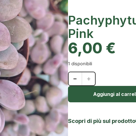
Pachyphyt
Pink
6,00
€
1 disponibili
−
+
Aggiungi al carrel
Scopri di più sul prodotto