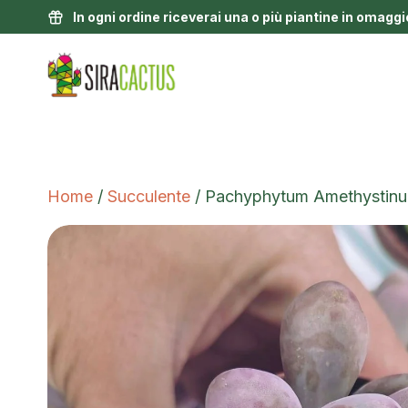
In ogni ordine riceverai una o più piantine in omaggi
Home
/
Succulente
/ Pachyphytum Amethystinu