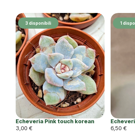
3 disponibili
1 dispo
Echeveria Pink touch korean
Echeveri
3,00
€
6,50
€