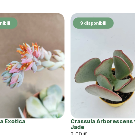
nibili
9 disponibili
a Exotica
Crassula Arborescens v
Jade
2,00
€