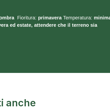
’ombra
Fioritura:
primavera
Temperatura:
minim
era ed estate, attendere che il terreno sia
ti anche