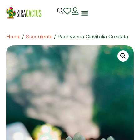
Home
/
Succulente
/ Pachyveria Clavifolia Crestata