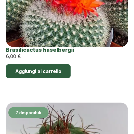
Brasilicactus haselbergii
6,00
€
Aggiungi al carrello
7 disponibili