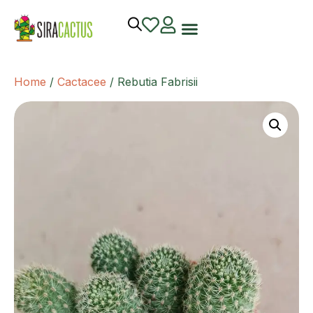
Home
/
Cactacee
/ Rebutia Fabrisii