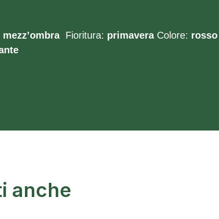
mezz’ombra
Fioritura:
primavera
Colore:
rosso
ante
ti anche