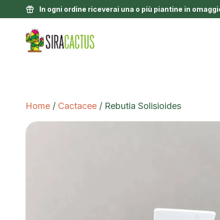
In ogni ordine riceverai una o più piantine in omaggi
Home
/
Cactacee
/ Rebutia Solisioides