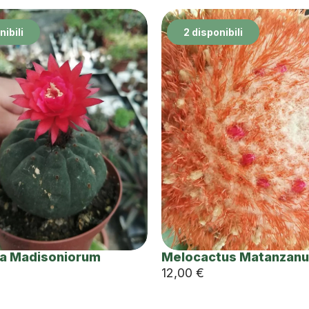
nibili
2 disponibili
a Madisoniorum
Melocactus Matanzan
12,00
€