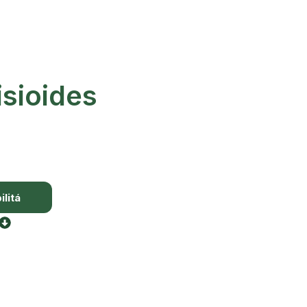
isioides
litá