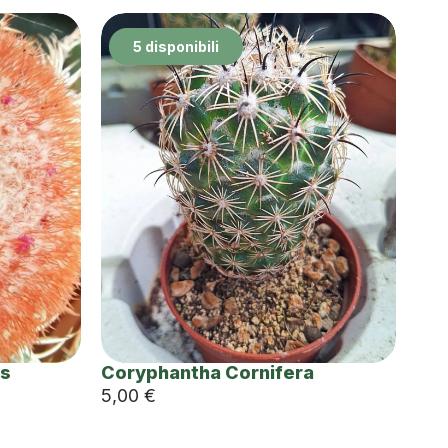
5 disponibili
us
Coryphantha Cornifera
5,00
€