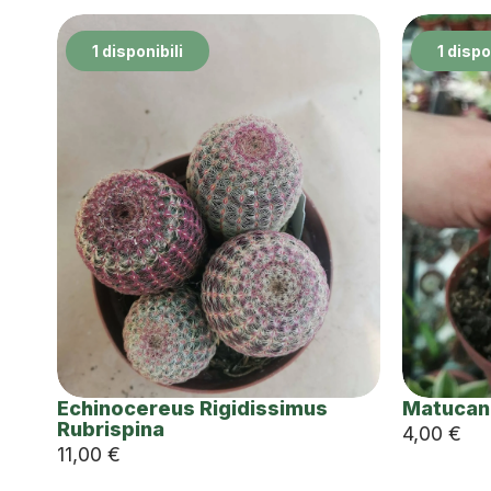
1 disponibili
1 dispo
Echinocereus Rigidissimus
Matucan
Rubrispina
4,00
€
11,00
€