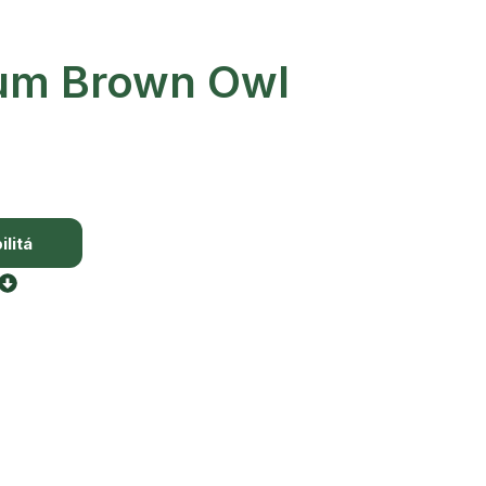
um Brown Owl
litá