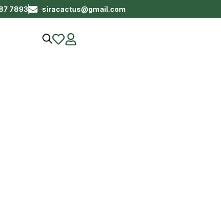
687 7893
siracactus@gmail.com