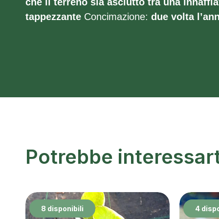
che il terreno sia asciutto tra una innaffia
tappezzante
Concimazione:
due volta l’an
Potrebbe interessar
8 disponibili
4 dispo