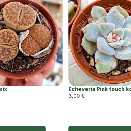
mix
Echeveria Pink touch k
3,00
€