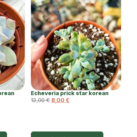
orean
Echeveria prick star korean
12,00
€
8,00
€