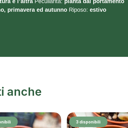
tura e l’altra
Peculiarità:
pianta dal portamento
no, primavera ed autunno
Riposo:
estivo
ti anche
nibili
3 disponibili