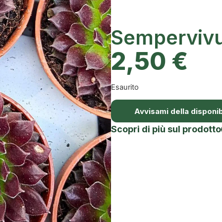
Semperviv
2,50
€
Esaurito
Avvisami della disponibi
Scopri di più sul prodotto