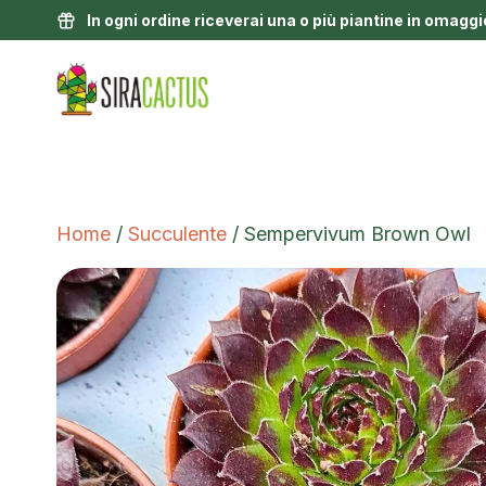
In ogni ordine riceverai una o più piantine in omaggi
Home
/
Succulente
/ Sempervivum Brown Owl