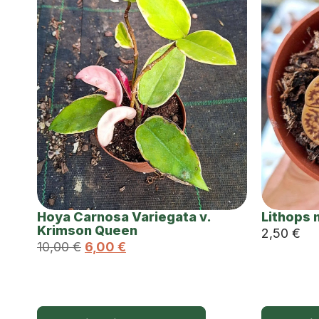
Hoya Carnosa Variegata v.
Lithops 
Krimson Queen
2,50
€
10,00
€
6,00
€