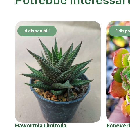
Potrebbe interessar
4 disponibili
1 dispo
Haworthia Limifolia
Echeveri