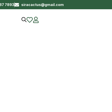
687 7893
siracactus@gmail.com