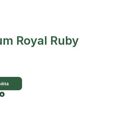
um Royal Ruby
litá