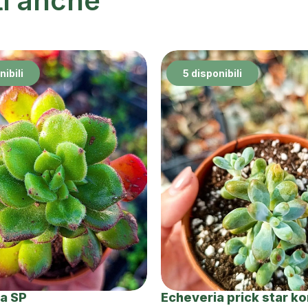
ti anche
nibili
5 disponibili
a SP
Echeveria prick star k