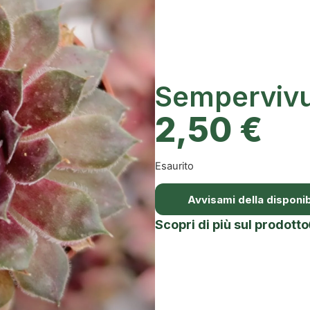
Semperviv
2,50
€
Esaurito
Avvisami della disponibi
Scopri di più sul prodotto