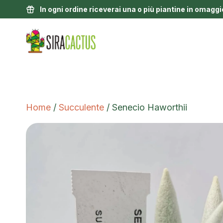
In ogni ordine riceverai una o più piantine in omaggi
Home
/
Succulente
/ Senecio Haworthii