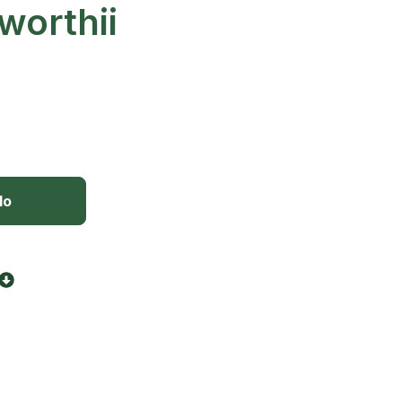
worthii
lo