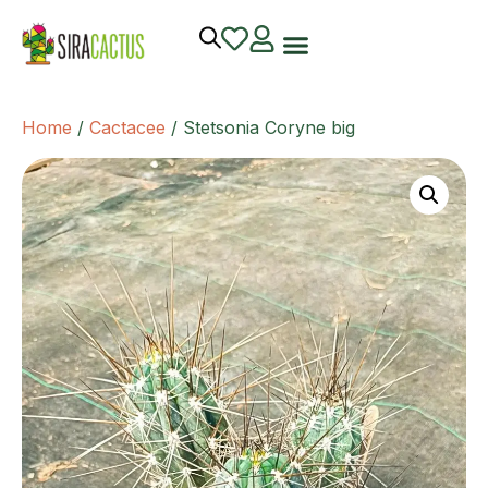
Home
/
Cactacee
/ Stetsonia Coryne big