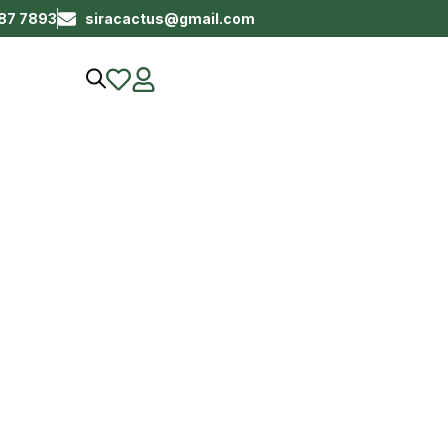
687 7893
siracactus@gmail.com