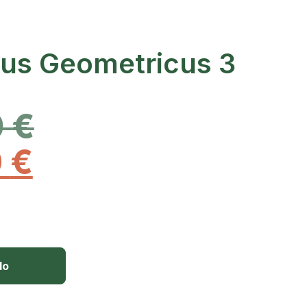
us Geometricus 3
0
€
0
€
lo