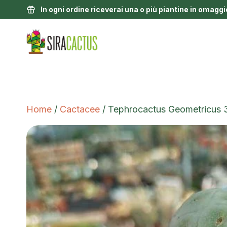
In ogni ordine riceverai una o più piantine in omaggi
Home
/
Cactacee
/ Tephrocactus Geometricus 