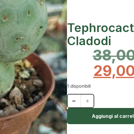
Tephrocact
Cladodi
38,0
29,0
1 disponibili
−
+
Aggiungi al carrel