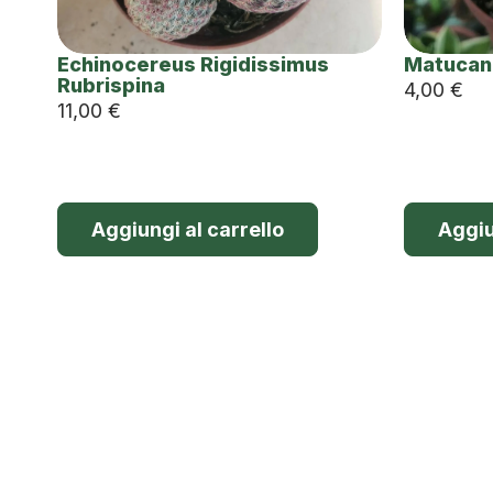
Echinocereus Rigidissimus
Matucan
Rubrispina
4,00
€
11,00
€
Aggiungi al carrello
Aggiu