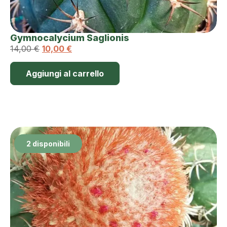
Gymnocalycium Saglionis
14,00
€
10,00
€
Aggiungi al carrello
2 disponibili