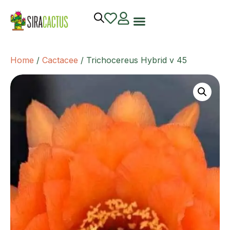
Home
/
Cactacee
/ Trichocereus Hybrid v 45