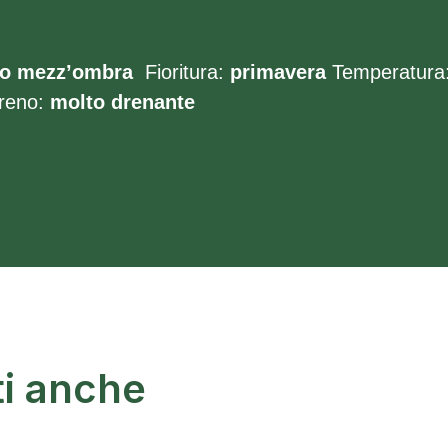
 o
mezz’ombra
Fioritura:
primavera
Temperatura
reno:
molto
drenante
ti anche