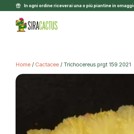
In ogni ordine riceverai una o più piantine in omaggi
Home
/
Cactacee
/ Trichocereus prgt 159 2021