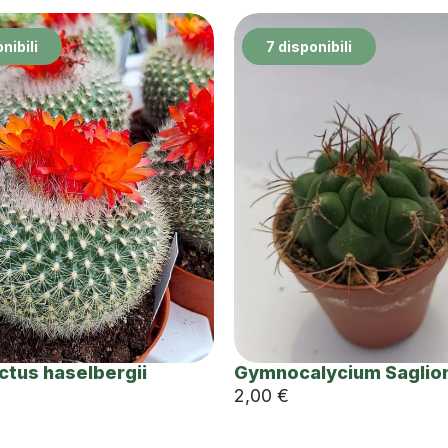
nibili
7 disponibili
actus haselbergii
Gymnocalycium Saglio
2,00
€