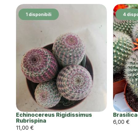
1 disponibili
4 dispo
Echinocereus Rigidissimus
Brasilic
Rubrispina
6,00
€
11,00
€