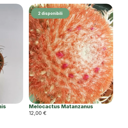
2 disponibili
nis
Melocactus Matanzanus
12,00
€