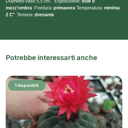
Diametro vaso 5,5 cm. Esposizione:
sole o
mezz’ombra
Fioritura:
primavera
Temperatura:
minima
2 C°
Terreno:
drenante
Potrebbe interessarti anche
1 disponibili