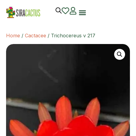
Home
/
Cactacee
/ Trichocereus v 217