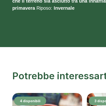
che il terreno sia asciutto tra una innaffia
primavera
Riposo:
Invernale
Potrebbe interessar
4 disponibili
3 dispo