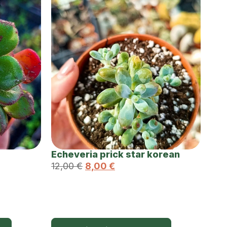
Echeveria prick star korean
12,00
€
8,00
€