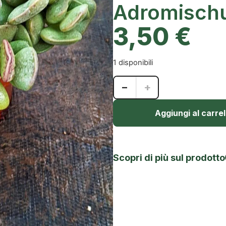
Adromischu
3,50
€
1 disponibili
−
+
Aggiungi al carrel
Scopri di più sul prodotto