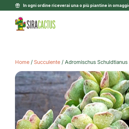
In ogni ordine riceverai una o più piantine in omaggi
Home
/
Succulente
/ Adromischus Schuldtianus