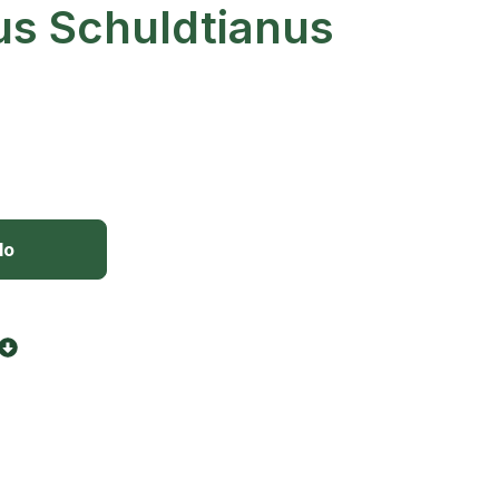
s Schuldtianus
lo