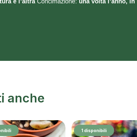
tura e l’altra
Concimazione:
una volta l’anno, in
ti anche
nibili
1 disponibili