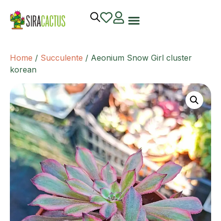
Home
/
Succulente
/ Aeonium Snow Girl cluster
korean