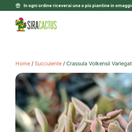
In ogni ordine riceverai una o più piantine in omaggi
Home
/
Succulente
/ Crassula Volkensii Variega