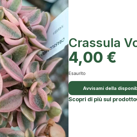
Crassula Vo
4,00
€
Esaurito
Avvisami della disponibi
Scopri di più sul prodotto