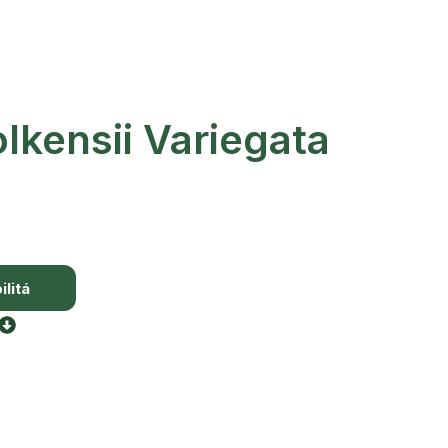
lkensii Variegata
litá