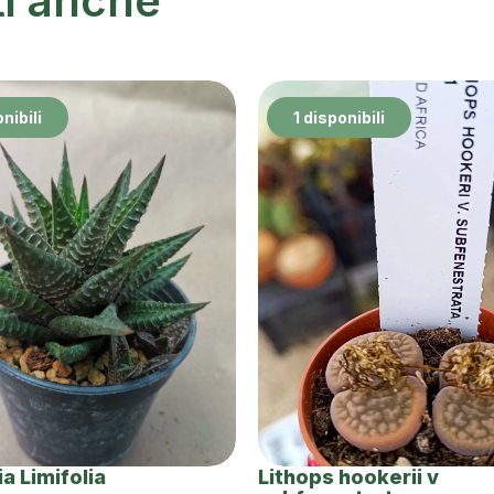
ti anche
nibili
1 disponibili
a Limifolia
Lithops hookerii v