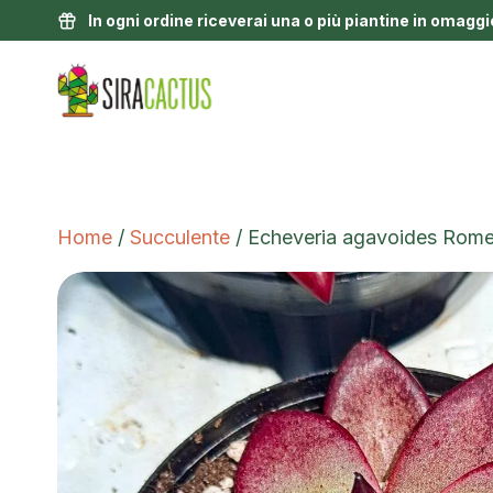
In ogni ordine riceverai una o più piantine in omaggi
Home
/
Succulente
/ Echeveria agavoides Rom