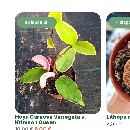
8 disponibili
4 dispo
Hoya Carnosa Variegata v.
Lithops 
Krimson Queen
2,50
€
10,00
€
6,00
€