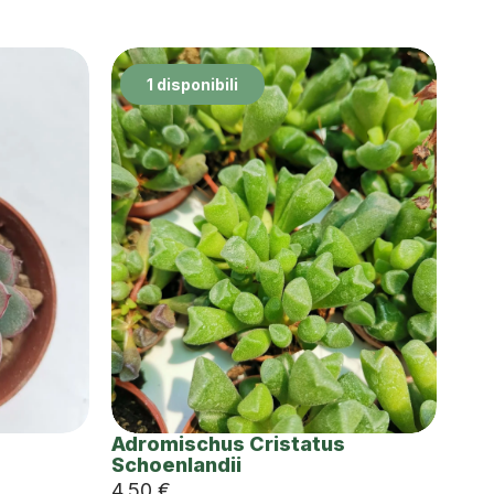
1 disponibili
Adromischus Cristatus
Schoenlandii
4,50
€