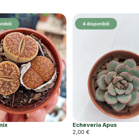
nibili
4 disponibili
mix
Echeveria Apus
2,00
€