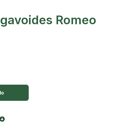
agavoides Romeo
lo