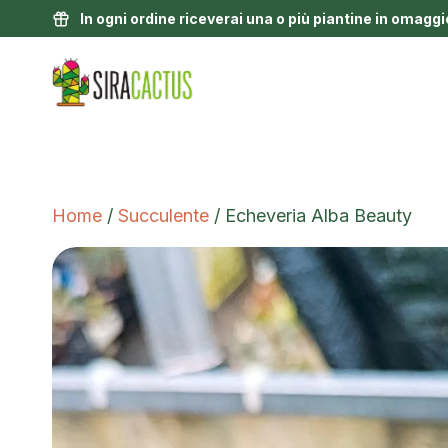
In ogni ordine riceverai una o più piantine in omaggi
Home
/
Succulente
/ Echeveria Alba Beauty