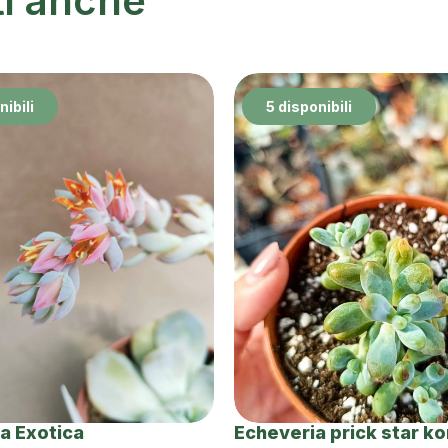
ti anche
nibili
5 disponibili
a Exotica
Echeveria prick star k