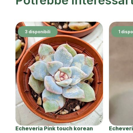
Potrebbe interessar
3 disponibili
1 dispo
Echeveria Pink touch korean
Echeveri