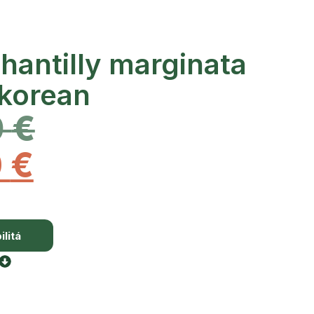
hantilly marginata
 korean
0
€
0
€
litá