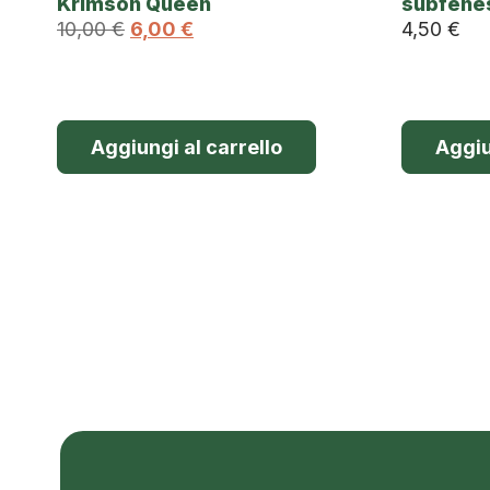
Krimson Queen
subfene
10,00
€
6,00
€
4,50
€
Aggiungi al carrello
Aggiu