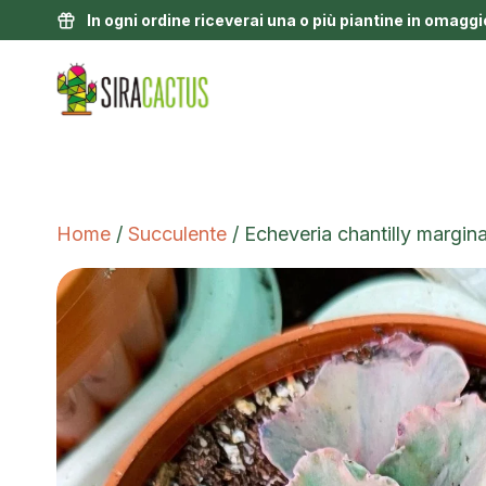
In ogni ordine riceverai una o più piantine in omaggi
Home
/
Succulente
/ Echeveria chantilly margin