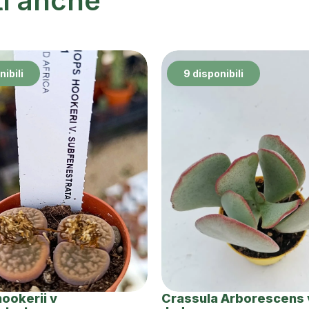
ti anche
nibili
9 disponibili
hookerii v
Crassula Arborescens v