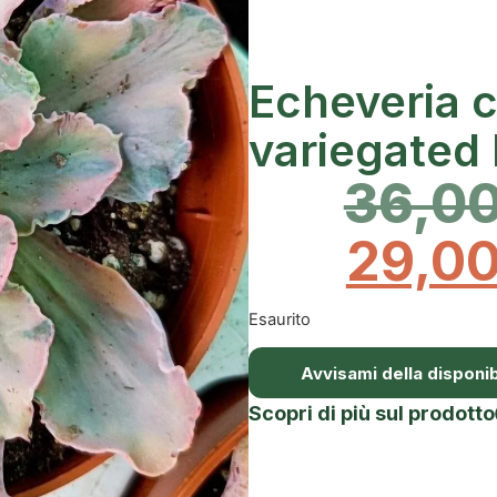
Echeveria c
variegated
36,0
29,0
Esaurito
Avvisami della disponibi
Scopri di più sul prodotto