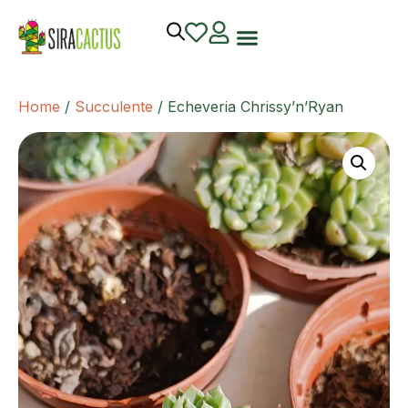
Home
/
Succulente
/ Echeveria Chrissy’n’Ryan