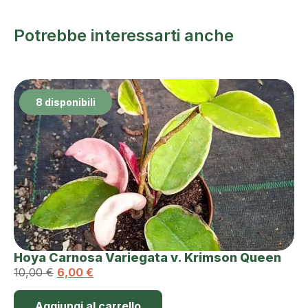
Potrebbe interessarti anche
8 disponibili
Hoya Carnosa Variegata v. Krimson Queen
10,00
€
6,00
€
Aggiungi al carrello