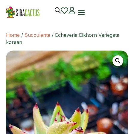
Home
/
Succulente
/ Echeveria Elkhorn Variegata
korean