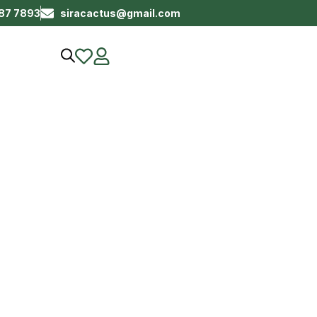
687 7893
siracactus@gmail.com