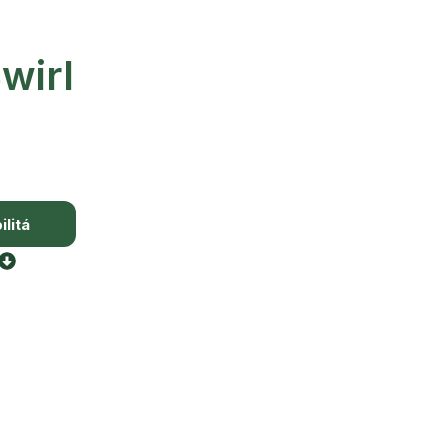
wirl
litá