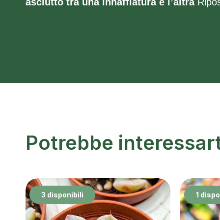
asciutto tra una innaffiatura e l’altra
Ripo
Potrebbe interessar
3 disponibili
1 dispo