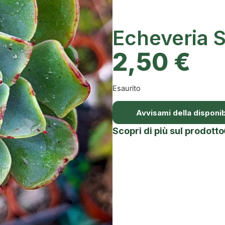
Echeveria S
2,50
€
Esaurito
Avvisami della disponibi
Scopri di più sul prodotto