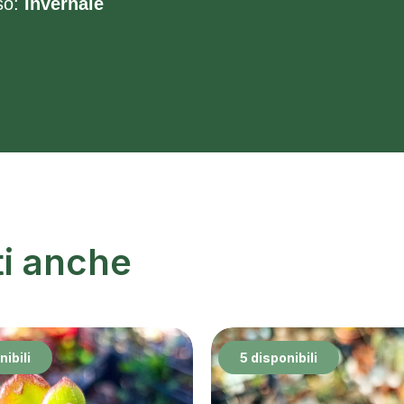
so:
Invernale
ti anche
nibili
5 disponibili