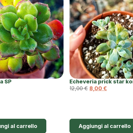
a SP
Echeveria prick star k
12,00
€
8,00
€
ngi al carrello
Aggiungi al carrello