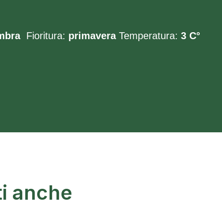
mbra
Fioritura:
primavera
Temperatura:
3 C°
ti anche