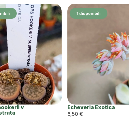
nibili
1 disponibili
hookerii v
Echeveria Exotica
strata
6,50
€