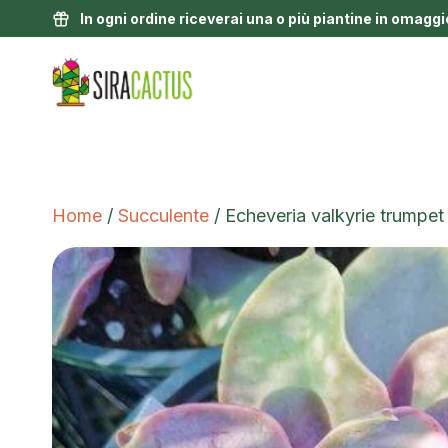
In ogni ordine riceverai una o più piantine in omaggi
Home
/
Succulente
/ Echeveria valkyrie trumpet