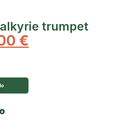
alkyrie trumpet
,00
€
lo