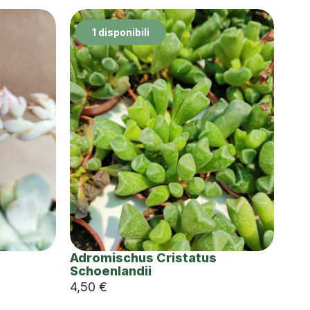
1 disponibili
Adromischus Cristatus
Schoenlandii
4,50
€