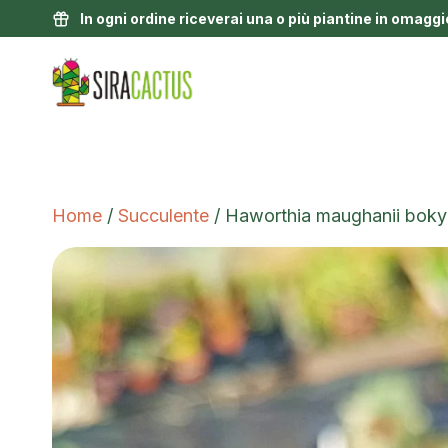
In ogni ordine riceverai una o più piantine in omaggi
Home
/
Succulente
/ Haworthia maughanii boky