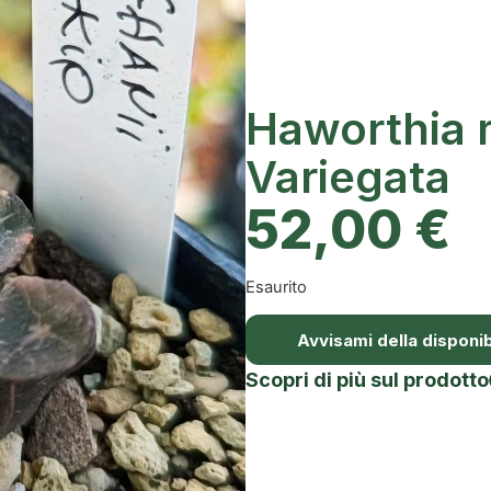
Haworthia 
Variegata
52,00
€
Esaurito
Avvisami della disponibi
Scopri di più sul prodotto