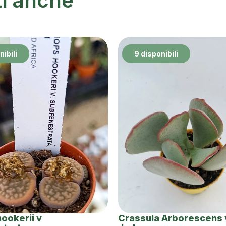
ti anche
nibili
9 disponibili
hookerii v
Crassula Arborescens v