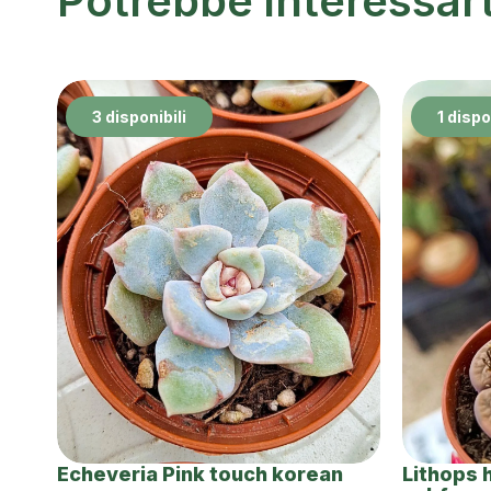
Potrebbe interessar
3 disponibili
1 dispo
Echeveria Pink touch korean
Lithops 