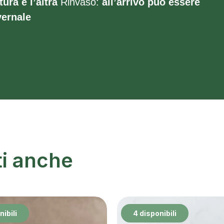
tura e l’altra
Rinvaso:
all’arrivo può essere
ernale
ti anche
nibili
4 disponibili