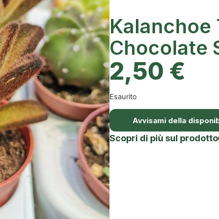
Kalanchoe
Chocolate 
2,50
€
Esaurito
Avvisami della disponibi
Scopri di più sul prodotto