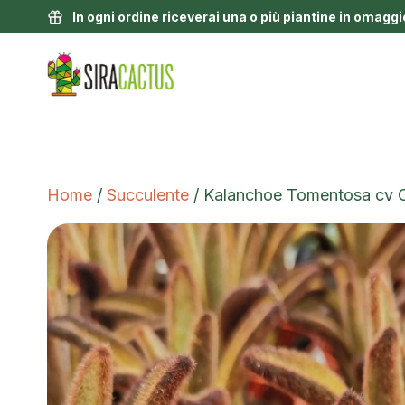
In ogni ordine riceverai una o più piantine in omaggi
Home
/
Succulente
/ Kalanchoe Tomentosa cv C