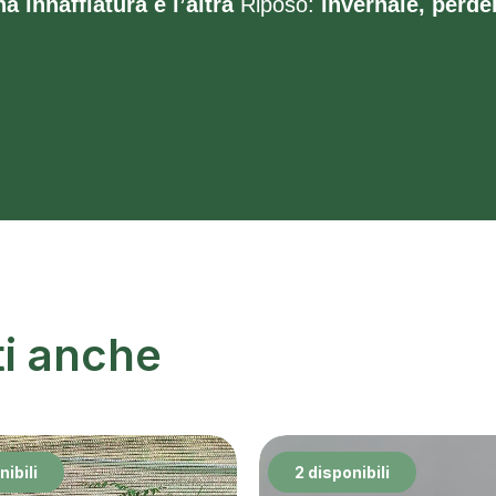
a innaffiatura e l’altra
Riposo:
invernale, perde
ti anche
nibili
2 disponibili