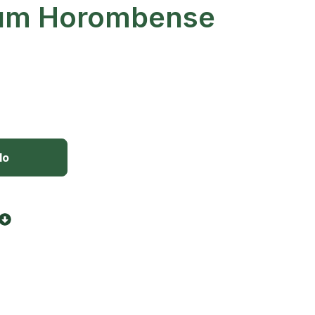
um Horombense
lo