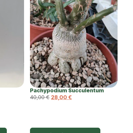
Pachypodium Succulentum
40,00
€
28,00
€