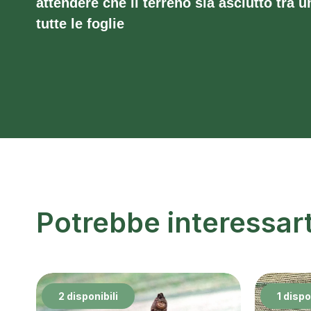
attendere che il terreno sia asciutto tra un
tutte le foglie
Potrebbe interessar
2 disponibili
1 dispo