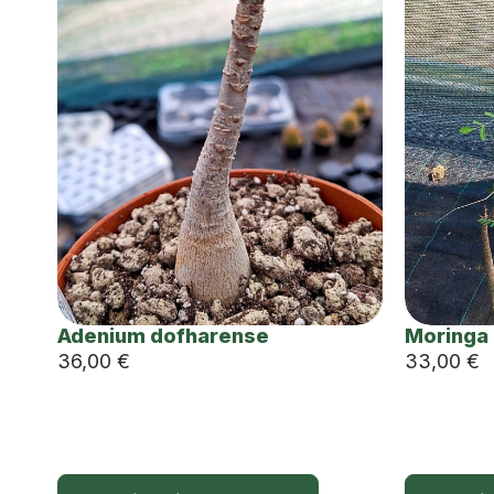
Adenium dofharense
Moringa 
36,00
€
33,00
€