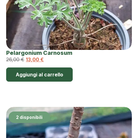
Pelargonium Carnosum
26,00
€
13,00
€
Aggiungi al carrello
2 disponibili